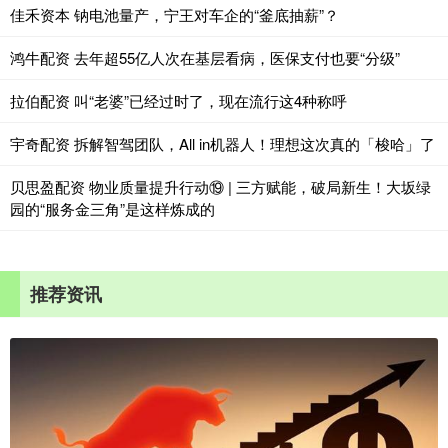
佳禾资本 钠电池量产，宁王对车企的“釜底抽薪”？
鸿牛配资 去年超55亿人次在基层看病，医保支付也要“分级”
拉伯配资 叫“老婆”已经过时了，现在流行这4种称呼
宇奇配资 拆解智驾团队，All in机器人！理想这次真的「梭哈」了
贝思盈配资 物业质量提升行动⑲ | 三方赋能，破局新生！大坂绿
园的“服务金三角”是这样炼成的
推荐资讯