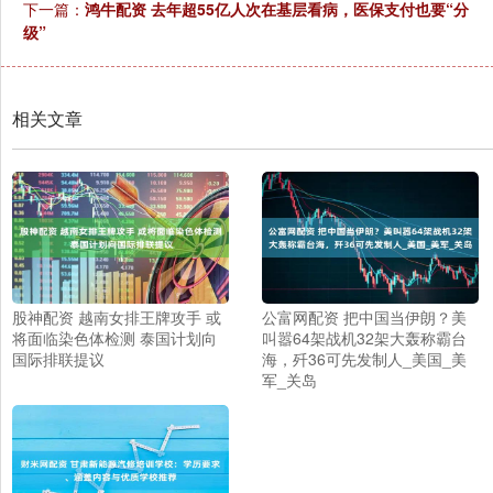
下一篇：
鸿牛配资 去年超55亿人次在基层看病，医保支付也要“分
级”
相关文章
股神配资 越南女排王牌攻手 或
公富网配资 把中国当伊朗？美
将面临染色体检测 泰国计划向
叫嚣64架战机32架大轰称霸台
国际排联提议
海，歼36可先发制人_美国_美
军_关岛