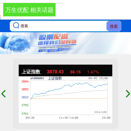
万生优配 相关话题
搜索
上证指数
3878.43
56.15
1.47%